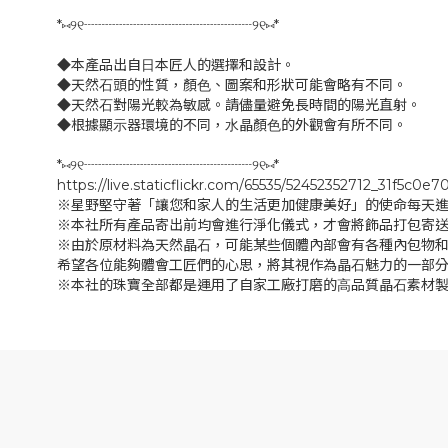
*⑅୨୧┈┈┈┈┈┈┈┈┈┈┈┈୨୧⑅*
◆本產品出⾃⽇本匠⼈的選擇和設計。
◆天然⽯頭的性質，顏⾊、圖案和形狀可能會略有不同。
◆天然⽯對陽光較為敏感。請儘量避免長時間的陽光直射。
◆根據顯⽰器環境的不同，⽔晶顏⾊的外觀會有所不同。
*⑅୨୧┈┈┈┈┈┈┈┈┈┈┈┈୨୧⑅*
https://live.staticflickr.com/65535/52452352712_31f5c0e7
※星野堅守著「讓您和家⼈的⽣活更加健康美好」的使命每天
※本社所有產品寄出前均會進⾏淨化儀式，才會將飾品打包寄送
※由於原材料為天然晶⽯，可能某些個體內部會有各種內包物
希望各位能夠體會⼯匠們的⼼思，將其視作為晶⽯魅⼒的⼀部
※本社的珠寶全部都是運⽤了⾃家⼯廠打磨的⾼品質晶⽯素材