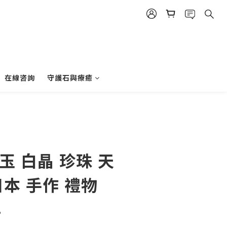
在線咨詢
守護石與療癒
立即購買
玉 白晶 珍珠 天
日本 手作 禮物
年