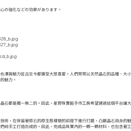
誠心の強化などの効果があります。
028_b.jpg
127_b.jpg
1cd_b.jpg
的⾊澤與魅⼒從古⾄今都廣受⼤眾喜愛。⼈們常常以天然晶⽯的品種、⼤
要的魅⼒。
然晶⽯都是獨⼀無⼆的。因此，星野珠寶館⼿作⼯房希望通過這個平台讓
磨技術，在保留著原⽯的原⽣態樣貌的前提下進⾏打磨，凸顯晶⽯⾃⾝的
匠們純⼿⼯打造⽽成的。因此，完成品珠寶內的⼀顆⼀顆材料，也包含著