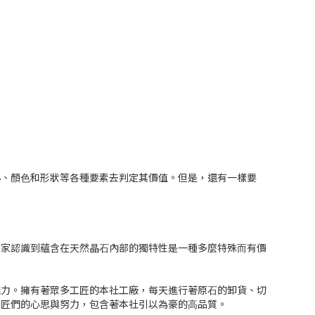
⼩、顏⾊和形狀等各種要素去判定其價值。但是，還有⼀樣要
⼤家認識到蘊含在天然晶⽯內部的獨特性是⼀種多麼特殊⽽有價
魅⼒。擁有著眾多⼯匠的本社⼯廠，每天進⾏著原⽯的卸貨、切
⼯匠們的⼼思與努⼒，包含著本社引以為豪的⾼品質。