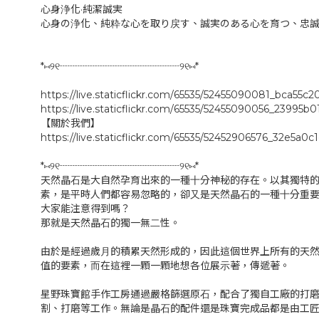
心身浄化·純潔誠実
心身の浄化、純粋な心を取り戻す、誠実のある心を育つ、忠
*⑅୨୧┈┈┈┈┈┈┈┈┈┈┈┈୨୧⑅*
https://live.staticflickr.com/65535/52455090081_bca55c2
https://live.staticflickr.com/65535/52455090056_23995b0
【關於我們】
https://live.staticflickr.com/65535/52452906576_32e5a0c
*⑅୨୧┈┈┈┈┈┈┈┈┈┈┈┈୨୧⑅*
天然晶⽯是⼤⾃然孕育出來的⼀種⼗分神秘的存在。以其獨特
素，是平時⼈們都容易忽略的，卻⼜是天然晶⽯的⼀種⼗分重
⼤家能注意得到嗎？
那就是天然晶⽯的獨⼀無⼆性。
由於是經過歲⽉的積累天然形成的，因此這個世界上所有的天
值的要素，⽽在這裡⼀顆⼀顆地想各位展⽰著，傳遞著。
星野珠寶館⼿作⼯房通過嚴格篩選原⽯，配合了獨⾃⼯廠的打
割、打磨等⼯作。無論是晶⽯的配件還是珠寶完成品都是由⼯