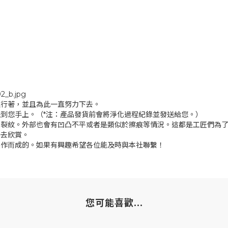
02_b.jpg
進⾏著，並且為此⼀直努⼒下去。
到您⼿上。（*注：產品發貨前會將淨化過程紀錄並發送給您。）
和裂紋。外部也會有凹凸不平或者是類似於擦痕等情況。這都是⼯匠們為
分去欣賞。
製作⽽成的。如果有興趣希望各位能及時與本社聯繫！
您可能喜歡...