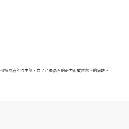
了保持晶⽯的原⽣態，為了凸顯晶⽯的魅⼒⽽故意留下的痕跡。