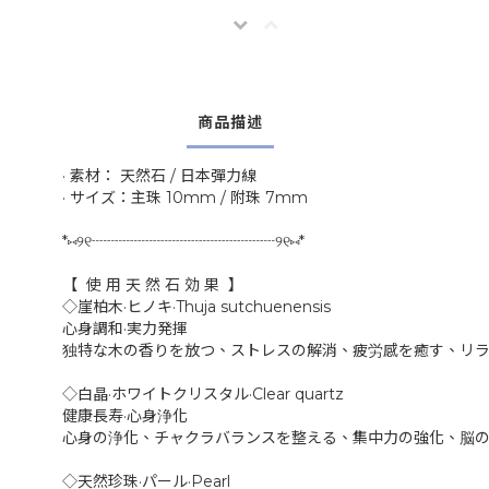
商品描述
· 素材： 天然石 / 日本彈力線
· サイズ：主珠 10mm / 附珠 7mm
*⑅୨୧┈┈┈┈┈┈┈┈┈┈┈┈୨୧⑅*
【 使 用 天 然 石 効 果 】
◇崖柏木·ヒノキ·Thuja sutchuenensis
心身調和·実力発揮
独特な木の香りを放つ、ストレスの解消、疲労感を癒す、リ
◇白晶·ホワイトクリスタル·Clear quartz
健康長寿·心身浄化
心身の浄化、チャクラバランスを整える、集中力の強化、脳
◇天然珍珠·パール·Pearl