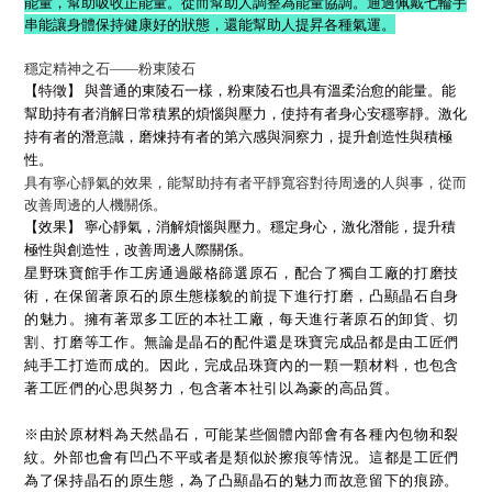
能量，幫助吸收正能量。從而幫助人調整為能量協調。通過佩戴七輪手
串能讓身體保持健康好的狀態，還能幫助人提昇各種氣運。
穩定精神之石
――
粉東陵石
【特徵】 與普通的東陵石一樣，粉東陵石也具有溫柔治愈的能量。能
幫助持有者消解日常積累的煩惱與壓力，使持有者身心安穩寧靜。激化
持有者的潛意識，磨煉持有者的第六感與洞察力，提升創造性與積極
性。
具有寧心靜氣的效果，能幫助持有者平靜寬容對待周邊的人與事，從而
改善周邊的人機關係。
【效果】 寧心靜氣，消解煩惱與壓力。穩定身心，激化潛能，提升積
極性與創造性，改善周邊人際關係。
星野珠寶館手作工房通過嚴格篩選原石，配合了獨自工廠的打磨技
術，在保留著原石的原生態樣貌的前提下進行打磨，凸顯晶石自身
的魅力。擁有著眾多工匠的本社工廠，每天進行著原石的卸貨、切
割、打磨等工作。無論是晶石的配件還是珠寶完成品都是由工匠們
純手工打造而成的。因此，完成品珠寶內的一顆一顆材料，也包含
著工匠們的心思與努力，包含著本社引以為豪的高品質。
※由於原材料為天然晶石，可能某些個體內部會有各種內包物和裂
紋。外部也會有凹凸不平或者是類似於擦痕等情況。這都是工匠們
為了保持晶石的原生態，為了凸顯晶石的魅力而故意留下的痕跡。