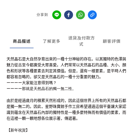
分享到
送貨及付款方
商品描述
了解更多
顧客評價
式
天然晶石是大自然孕育出來的一種十分神秘的存在。以其獨特的色澤與
魅力從古至今都廣受大眾喜愛。人們常常以天然晶石的品種、大小、顏
色和形狀等各種要素去判定其價值。但是，還有一樣要素，是平時人們
都容易忽略的，卻又是天然晶石的一種十分重要的魅力。
ーーーー
大家能注意得到嗎
？
ーーーー
那就是天然晶石的獨一無二性
。
由於是經過歲月的積累天然形成的，因此這個世界上所有的天然晶石都
是獨一無二的。因此，星野珠寶館手作工房希望通過這個平臺讓大家認
識到蘊含在天然晶石內部的獨特性是一種多麼特殊而有價值的要素，而
在這裡一顆一顆地想各位展示著，傳遞著。
【
新年祝賀
】