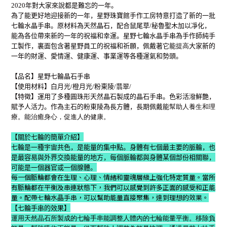
2020年對大家來說都是難忘的一年。
為了能更好地迎接新的一年，星野珠寶館手作工房特意打造了新的一批
七輪水晶手串。原材料為天然晶石，配合鼠尾草/秘魯聖木加以凈化，
能為各位帶來新的一年的祝福和幸運。星野七輪水晶手串為手作師純手
工製作，裏面包含著星野員工的祝福和祈願，佩戴著它能
提高
大家新的
一年的財運、愛情運、健康運、事業運等各種運氣和勢頭。
【品名
】星野七輪晶石手串
【使用材料
】白月光/橙月光/粉東陵/翡翠/
【特徵
】運用了多種圓珠形天然晶石製成的晶石手串。色彩活潑鮮艷，
賦予人活力。作為主石的粉東陵為長方體，長期佩戴能
幫助人養生和理
療。能治癒身心，促進人的健康。
【
關於七輪的簡單介紹
】
七輪是一種宇宙共色，是能量的集中點。身體有七個最主要的脈輪，也
是最容易與外界交換能量的地方，每個脈輪都與身體某個部份相關聯，
可能是一個器官或一個腺體。
每一個脈輪都會在生理、心理、情緒和靈魂層級上強化特定質量。當所
有脈輪都在平衡及串連狀態下，我們可以感覺到許多正面的感受和正能
量。配帶七輪水晶手串，可以幫助能量直接聚集，達到理想的效果。
【七輪手串的效果】
運用天然晶石所製成的七輪手串能調整人體內的七輪能量平衡。移除負