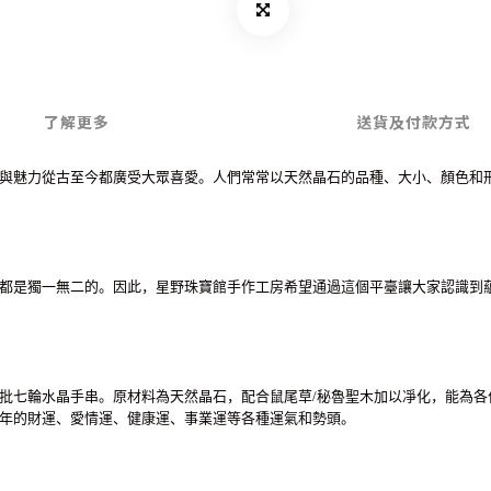
了解更多
送貨及付款方式
與魅力從古至今都廣受大眾喜愛。人們常常以天然晶石的品種、大小、顏色和
都是獨一無二的。因此，星野珠寶館手作工房希望通過這個平臺讓大家認識到
批七輪水晶手串。原材料為天然晶石，配合鼠尾草/秘魯聖木加以凈化，能為各
年的財運、愛情運、健康運、事業運等各種運氣和勢頭。