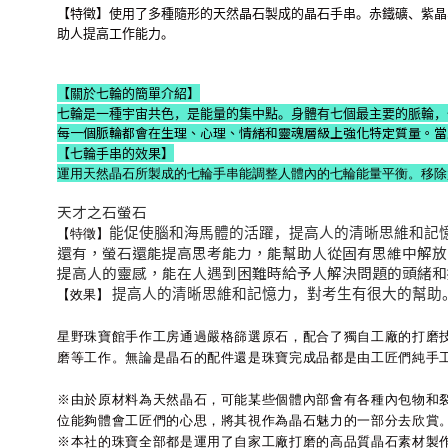
【特徵
】使用了多種隨形的天然晶石製成的晶石手串。赤鐵礦、紫晶
助人提高工作能力。
【
關於七輪的簡單介紹
】
七輪是一種宇宙共色，是能量的集中點。身體有七個最主要的脈輪，
每一個脈輪都會在生理、心理、情緒和靈魂層級上強化特定質量。當
【七輪手串的效果】
運用天然晶石所製成的七輪手串能調整人體內的七輪能量平衡。移除
天才之石
螢石
能促使腦和海馬體的活躍，提高人的清晰思維和記
【特徵】
還有，螢石還能提高思考能力，能幫助人從固有思維中解放
提高人的靈感，能在人遇到困難時給予人解決問題的頭緒和
提高人的清晰思維和記憶力，對考生有很大的幫助
【效果】
星野珠寶館手作工房通過嚴格篩選原石，配合了獨自工廠的打磨
磨等工作。無論是晶石的配件還是珠寶完成品都是由工匠們純手
※由於原材料為天然晶石，可能某些個體內部會有各種內包物和
位能夠體會工匠們的心思，將其視作為晶石魅力的一部分去欣賞
※本社的珠寶全部都是運用了自家工廠打磨的高品質晶石素材製