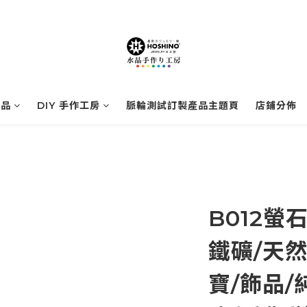
商品
DIY 手作工房
脈輪測試訂製產品主題頁
店鋪分佈
B012螢
鐵礦/天然
寶/飾品/