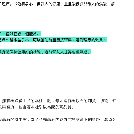
和理療。能治癒身心，促進人的健康，並且能促進開發人的潛能，幫
是一個器官或一個腺體。
配帶七輪水晶手串，可以幫助能量直接聚集，達到理想的效果。
讓身體保持健康好的狀態，還能幫助人提昇各種氣運。
。擁有著眾多工匠的本社工廠，每天進行著原石的卸貨、切割、打
思與努力，包含著本社引以為豪的高品質。
持晶石的原生態，為了凸顯晶石的魅力而故意留下的痕跡。希望各