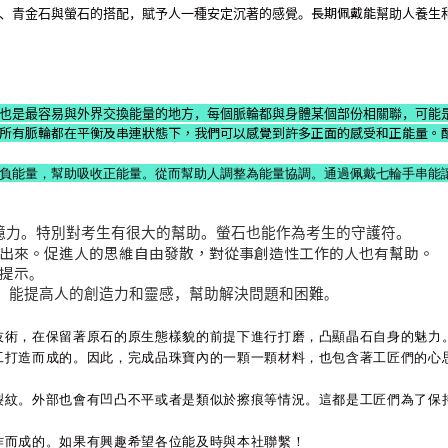
長期佩戴能
、青金石與螢石的搭配，賦予人一種安定沉著的感覺。
幫助人養生
也是最容易與外界交換能量的地方，每個脈輪都與身體某個部份相關聯，可能
所有脈輪都在平衡及串連狀態下，我們可以感覺到許多正面的感受和正能量。
負能量，幫助吸收正能量。從而幫助人調整為能量協調。通過佩戴七輪手串能
憶力。特別對考生有很大的幫助。螢石也能作為考生的守護符。
出來。促進人的思維自由發散，對從事創造性工作的人也有幫助。
提示
。
。能提高人的創造力和靈感，幫助解決問題和困難
。
技術，在保留著原石的原生態樣貌的前提下進行打磨，凸顯晶石自身的魅力
工打造而成的。因此，完成品珠寶內的一顆一顆材料，也包含著工匠們的心
裂紋。外部也會有凹凸不平或者是類似於擦痕等情況。這都是工匠們為了保
。
作而成的。如果有興趣希望各位能及時與本社聯繫！