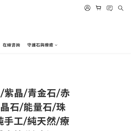
立即購買
在線咨詢
守護石與療癒
石/紫晶/青金石/赤
晶石/能量石/珠
純手工/純天然/療