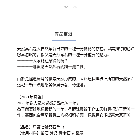
商品描述
天然晶石是大自然孕育出來的一種十分神秘的存在。以其獨特的色澤
容易忽略的，卻又是天然晶石的一種十分重要的魅力。
ーーーー
大家能注意得到嗎
？
ーーーー
那就是天然晶石的獨一無二性
。
由於是經過歲月的積累天然形成的，因此這個世界上所有的天然晶石
這裡一顆一顆地想各位展示著，傳遞著。
【
2021年寄語】
2020年對大家來說都是難忘的一年。
為了能更好地迎接新的一年，星野珠寶館手作工房特意打造了新的一
作，裏面包含著星野員工的祝福和祈願，佩戴著它能
提高
大家新的一
【品名
】星野七輪晶石手串
【使用材料
】螢石/紫晶/青金石/赤鐵礦