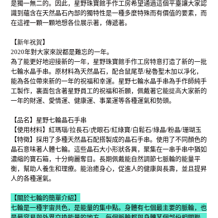
是獨一無二的。因此，星野珠寶館手作工房希望通過這個平臺讓大家認
識到蘊含在天然晶石內部的獨特性是一種多麼特殊而有價值的要素，而
在這裡一顆一顆地想各位展示著，傳遞著。
【
新年祝賀
】
2020年對大家來說都是難忘的一年。
為了能更好地迎接新的一年，星野珠寶館手作工房特意打造了新的一批
七輪水晶手串。原材料為天然晶石，配合鼠尾草/秘魯聖木加以凈化，
能為各位帶來新的一年的祝福和幸運。星野七輪水晶手串為手作師純手
工製作，裏面包含著星野員工的祝福和祈願，佩戴著它能
提高
大家新的
一年的財運、愛情運、健康運、事業運等各種運氣和勢頭。
【品名
】星野七輪晶石手串
【使用材料
】紅瑪瑙/拉長石/虎眼石/紅綠寶/白鬆石/綠晶/粉晶/珊瑚玉
【特徵
】採用了多種天然晶石配搭製成的晶石手串。使用了不同顏色的
晶石意味著人體七輪。這些晶石大小形狀各異，聚集在一串手串中猶如
濃縮的寶石箱，十分絢麗奪目。長期佩戴能自然調節七脈輪的能量平
衡，
幫助人養生和理療。能治癒身心，促進人的健康與長壽，並且提昇
人的各種運氣。
【
關於七輪的簡單介紹
】
七輪是一種宇宙共色，是能量的集中點。身體有七個最主要的脈輪，也
是最容易與外界交換能量的地方，每個脈輪都與身體某個部份相關聯，