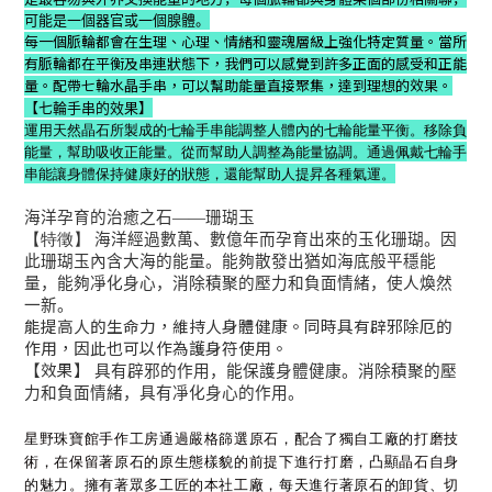
可能是一個器官或一個腺體。
每一個脈輪都會在生理、心理、情緒和靈魂層級上強化特定質量。當所
有脈輪都在平衡及串連狀態下，我們可以感覺到許多正面的感受和正能
量。配帶七輪水晶手串，可以幫助能量直接聚集，達到理想的效果。
【七輪手串的效果】
運用天然晶石所製成的七輪手串能調整人體內的七輪能量平衡。移除負
能量，幫助吸收正能量。從而幫助人調整為能量協調。通過佩戴七輪手
串能讓身體保持健康好的狀態，還能幫助人提昇各種氣運。
海洋孕育的治癒之石
――
珊瑚玉
【特徵】
海洋經過數萬、數億年而孕育出來的玉化珊瑚。因
此珊瑚玉內含大海的能量。能
夠
散發出猶如海底般平穩能
量，能
夠
凈化身心，消除積聚的壓力和負面情緒，使人煥然
一新。
能提高人的生命力，維持人身體健康。同時具有辟邪除厄的
作用，因此也可以作為護身符使用。
【效果】
具有辟邪的作用，能保護身體健康。消除積聚的壓
力和負面情緒，具有凈化身心的作用。
星野珠寶館手作工房通過嚴格篩選原石，配合了獨自工廠的打磨技
術，在保留著原石的原生態樣貌的前提下進行打磨，凸顯晶石自身
的魅力。擁有著眾多工匠的本社工廠，每天進行著原石的卸貨、切