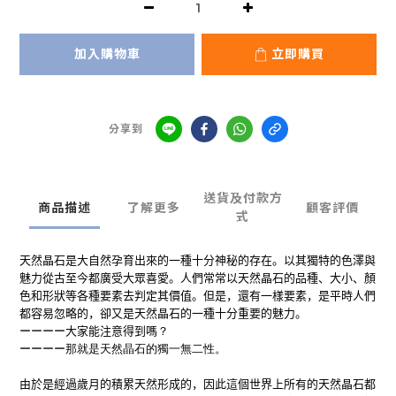
加入購物車
立即購買
分享到
送貨及付款方
商品描述
了解更多
顧客評價
式
天然晶石是大自然孕育出來的一種十分神秘的存在。以其獨特的色澤與
魅力從古至今都廣受大眾喜愛。人們常常以天然晶石的品種、大小、顏
色和形狀等各種要素去判定其價值。但是，還有一樣要素，是平時人們
都容易忽略的，卻又是天然晶石的一種十分重要的魅力。
ーーーー
大家能注意得到嗎
？
ーーーー
那就是天然晶石的獨一無二性
。
由於是經過歲月的積累天然形成的，因此這個世界上所有的天然晶石都