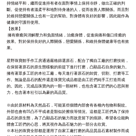
持情緒平和，繼而促進持有者在面對事情上保持冷靜，做出正確的判
斷。促使持有者溫柔平和地對待身邊的人，從而改善人際關係。而且對
於維持戀愛關係上也有一定的幫助。對身體有良好的影響，因此能作為
健康的守護符使用。
【效果】
擁有療癒與消解壓力和負面情緒，治癒身體，促進病痛和傷口痊癒的
效果。對於保持良好的人際關係，戀愛關係，和維持身體健康等也有效
果。
星野珠寶館手作工房通過嚴格篩選原石，配合了獨自工廠的打磨技術，
在保留著原石的原生態樣貌的前提下進行打磨，凸顯晶石自身的魅力。
擁有著眾多工匠的本社工廠，每天進行著原石的卸貨、切割、打磨等工
作。無論是晶石的配件還是珠寶完成品都是由工匠們純手工打造而成
的。因此，完成品珠寶內的一顆一顆材料，也包含著工匠們的心思與努
力，包含著本社引以為豪的高品質。
※由於原材料為天然晶石，可能某些個體內部會有各種內包物和裂紋。
外部也會有凹凸不平或者是類似於擦痕等情況。這都是工匠們為了保持
晶石的原生態，為了凸顯晶石的魅力而故意留下的痕跡。希望各位能夠
體會工匠們的心思，將其視作為晶石魅力的一部分去欣賞。
※本社的珠寶全部都是運用了自家工廠打磨的高品質晶石素材製作而成