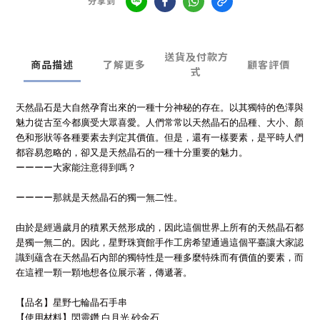
分享到
送貨及付款方
商品描述
了解更多
顧客評價
式
天然晶石是大自然孕育出來的一種十分神秘的存在。以其獨特的色澤與
魅力從古至今都廣受大眾喜愛。人們常常以天然晶石的品種、大小、顏
色和形狀等各種要素去判定其價值。但是，還有一樣要素，是平時人們
都容易忽略的，卻又是天然晶石的一種十分重要的魅力。
ーーーー大家能注意得到嗎？
ーーーー那就是天然晶石的獨一無二性。
由於是經過歲月的積累天然形成的，因此這個世界上所有的天然晶石都
是獨一無二的。因此，星野珠寶館手作工房希望通過這個平臺讓大家認
識到蘊含在天然晶石內部的獨特性是一種多麼特殊而有價值的要素，而
在這裡一顆一顆地想各位展示著，傳遞著。
【品名】星野七輪晶石手串
【使用材料】閃靈鑽 白月光 砂金石