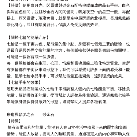
【特徵】使用白月光、閃靈鑽與砂金石配搭串聯而成的晶石手串。白色
與深藍色相間，並且砂金石內閃閃發亮，猶如夜空中的星空一般。再配
搭上一顆閃靈鑽，璀璨奪目，就是星空中最閃耀的北極星。長期佩戴能
淨化身心，並且有除魔辟邪，保護人免受災難的效果。
【關於七輪的簡單介紹】
七輪是一種宇宙共色，是能量的集中點。身體有七個最主要的脈輪，也
是最容易與外界交換能量的地方，每個脈輪都與身體某個部份相關聯，
可能是一個器官或一個腺體。
每一個脈輪都會在生理、心理、情緒和靈魂層級上強化特定質量。當所
有脈輪都在平衡及串連狀態下，我們可以感覺到許多正面的感受和正能
量。配帶七輪水晶手串，可以幫助能量直接聚集，達到理想的效果。
【七輪手串的效果】
運用天然晶石所製成的七輪手串能調整人體內的七輪能量平衡。移除負
能量，幫助吸收正能量。從而幫助人調整為能量協調。通過佩戴七輪手
串能讓身體保持健康好的狀態，還能幫助人提昇各種氣運。
療癒與鬆弛之石――砂金石
【特徵】
擁有溫柔溫和的能量，能消解人在日常生活中積累下來的壓力和負面
情緒，能使人放鬆，提高人的睡眠質量。通過穩定人的內心和幫助人保