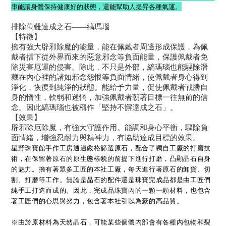
串能讓身體保持健康好的狀態，還能幫助人提昇各種氣運。
排除萬難達成之石――縞瑪瑙
【特徵】
擁有強大辟邪除魔的能量，能在佩戴者周邊形成保護，為佩
戴者擋下從外界而來的惡意邪念等負面能量，保護佩戴者免
除災害厄運的侵害。除此，不只是外部，縞瑪瑙也能驅除潛
藏在內心裡的諸如邪念怨恨等負面情緒，使佩戴者身心得到
淨化，恢復到純淨的狀態。能給予力量，促使佩戴者戰勝自
身的惰性，軟弱和迷惘，加強佩戴者朝著目標一往無前的信
念。因此縞瑪瑙也被稱作「堅持不懈達成之石」。
【效果】
辟邪除厄除魔，有強大守護作用。能調和身心平衡，驅除負
面情緒，增強忍耐力與精神力，有協助達成目標的效果。
星野珠寶館手作工房通過嚴格篩選原石，配合了獨自工廠的打磨技
術，在保留著原石的原生態樣貌的前提下進行打磨，凸顯晶石自身
的魅力。擁有著眾多工匠的本社工廠，每天進行著原石的卸貨、切
割、打磨等工作。無論是晶石的配件還是珠寶完成品都是由工匠們
純手工打造而成的。因此，完成品珠寶內的一顆一顆材料，也包含
著工匠們的心思與努力，包含著本社引以為豪的高品質。
※由於原材料為天然晶石，可能某些個體內部會有各種內包物和裂