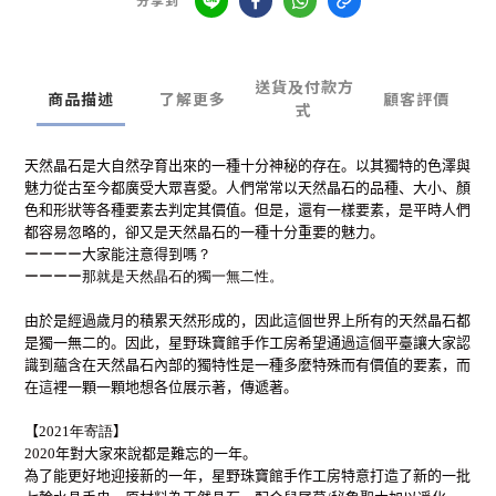
分享到
送貨及付款方
商品描述
了解更多
顧客評價
式
天然晶石是大自然孕育出來的一種十分神秘的存在。以其獨特的色澤與
魅力從古至今都廣受大眾喜愛。人們常常以天然晶石的品種、大小、顏
色和形狀等各種要素去判定其價值。但是，還有一樣要素，是平時人們
都容易忽略的，卻又是天然晶石的一種十分重要的魅力。
ーーーー
大家能注意得到嗎
？
ーーーー
那就是天然晶石的獨一無二性
。
由於是經過歲月的積累天然形成的，因此這個世界上所有的天然晶石都
是獨一無二的。因此，星野珠寶館手作工房希望通過這個平臺讓大家認
識到蘊含在天然晶石內部的獨特性是一種多麼特殊而有價值的要素，而
在這裡一顆一顆地想各位展示著，傳遞著。
【
2021年寄語
】
2020年對大家來說都是難忘的一年。
為了能更好地迎接新的一年，星野珠寶館手作工房特意打造了新的一批