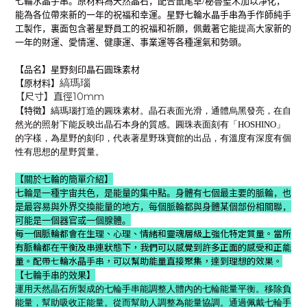
七輪水晶手串。原材料為天然晶石，配合鼠尾草/秘魯聖木加以凈化，
能為各位帶來新的一年的祝福和幸運。星野七輪水晶手串為手作師純手
工製作，裏面包含著星野員工的祝福和祈願，佩戴著它能
提高
大家新的
一年的財運、愛情運、健康運、事業運等各種運氣和勢頭。
【品名
】星野刻印晶石圓珠素材
縞瑪瑙
【原材料
】
【尺寸】直徑10mm
【特徵
】
縞瑪瑙打造的圓珠素材。晶石表面光滑，通體烏黑發亮，在自
然光的照射下能反映出晶石本身的質感。圓珠表面刻有「HOSHINO」
的字樣，為星野的刻印，代表著星野珠寶館的出品，有溫度有深度有個
性有思想的星野質量。
【
關於七輪的簡單介紹
】
七輪是一種宇宙共色，是能量的集中點。身體有七個最主要的脈輪，也
是最容易與外界交換能量的地方，每個脈輪都與身體某個部份相關聯，
可能是一個器官或一個腺體。
每一個脈輪都會在生理、心理、情緒和靈魂層級上強化特定質量。當所
有脈輪都在平衡及串連狀態下，我們可以感覺到許多正面的感受和正能
量。配帶七輪水晶手串，可以幫助能量直接聚集，達到理想的效果。
【七輪手串的效果】
運用天然晶石所製成的七輪手串能調整人體內的七輪能量平衡。移除負
能量，幫助吸收正能量。從而幫助人調整為能量協調。通過佩戴七輪手