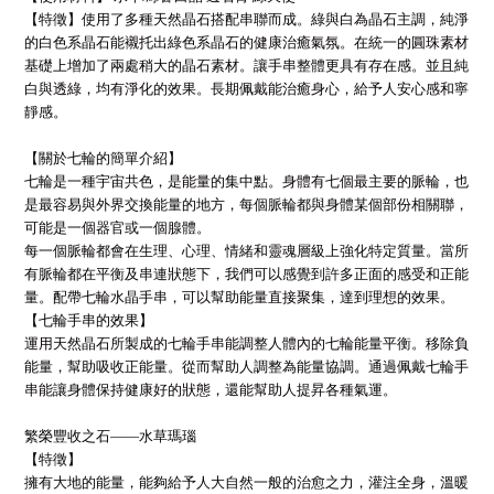
【特徵】使用了多種天然晶石搭配串聯而成。綠與白為晶石主調，純淨
的白色系晶石能襯托出綠色系晶石的健康治癒氣氛。在統一的圓珠素材
基礎上增加了兩處稍大的晶石素材。讓手串整體更具有存在感。並且純
白與透綠，均有淨化的效果。長期佩戴能治癒身心，給予人安心感和寧
靜感。
【關於七輪的簡單介紹】
七輪是一種宇宙共色，是能量的集中點。身體有七個最主要的脈輪，也
是最容易與外界交換能量的地方，每個脈輪都與身體某個部份相關聯，
可能是一個器官或一個腺體。
每一個脈輪都會在生理、心理、情緒和靈魂層級上強化特定質量。當所
有脈輪都在平衡及串連狀態下，我們可以感覺到許多正面的感受和正能
量。配帶七輪水晶手串，可以幫助能量直接聚集，達到理想的效果。
【七輪手串的效果】
運用天然晶石所製成的七輪手串能調整人體內的七輪能量平衡。移除負
能量，幫助吸收正能量。從而幫助人調整為能量協調。通過佩戴七輪手
串能讓身體保持健康好的狀態，還能幫助人提昇各種氣運。
繁榮豐收之石――水草瑪瑙
【特徵】
擁有大地的能量，能夠給予人大自然一般的治愈之力，灌注全身，溫暖