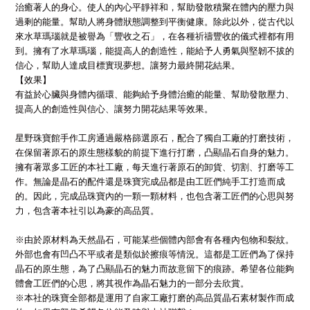
治癒著人的身心。使人的內心平靜祥和，幫助發散積聚在體內的壓力與
過剩的能量。幫助人將身體狀態調整到平衡健康。除此以外，從古代以
來水草瑪瑙就是被譽為「豐收之石」，在各種祈禱豐收的儀式裡都有用
到。擁有了水草瑪瑙，能提高人的創造性，能給予人勇氣與堅韌不拔的
信心，幫助人達成目標實現夢想。讓努力最終開花結果。
【效果】
有益於心臟與身體內循環、能夠給予身體治癒的能量、幫助發散壓力、
提高人的創造性與信心、讓努力開花結果等效果。
星野珠寶館手作工房通過嚴格篩選原石，配合了獨自工廠的打磨技術，
在保留著原石的原生態樣貌的前提下進行打磨，凸顯晶石自身的魅力。
擁有著眾多工匠的本社工廠，每天進行著原石的卸貨、切割、打磨等工
作。無論是晶石的配件還是珠寶完成品都是由工匠們純手工打造而成
的。因此，完成品珠寶內的一顆一顆材料，也包含著工匠們的心思與努
力，包含著本社引以為豪的高品質。
※由於原材料為天然晶石，可能某些個體內部會有各種內包物和裂紋。
外部也會有凹凸不平或者是類似於擦痕等情況。這都是工匠們為了保持
晶石的原生態，為了凸顯晶石的魅力而故意留下的痕跡。希望各位能夠
體會工匠們的心思，將其視作為晶石魅力的一部分去欣賞。
※本社的珠寶全部都是運用了自家工廠打磨的高品質晶石素材製作而成