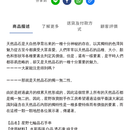
分享到
送貨及付款方
商品描述
了解更多
顧客評價
式
天然晶石是大自然孕育出來的一種十分神秘的存在。以其獨特的色澤與
魅力從古至今都廣受大眾喜愛。人們常常以天然晶石的品種、大小、顏
色和形狀等各種要素去判定其價值。但是，還有一樣要素，是平時人們
都容易忽略的，卻又是天然晶石的一種十分重要的魅力。
ーーーー大家能注意得到嗎？
ーーーー那就是天然晶石的獨一無二性。
由於是經過歲月的積累天然形成的，因此這個世界上所有的天然晶石都
是獨一無二的。因此，星野珠寶館手作工房希望通過這個平臺讓大家認
識到蘊含在天然晶石內部的獨特性是一種多麼特殊而有價值的要素，而
在這裡一顆一顆地想各位展示著，傳遞著。
【品名】星野七輪晶石手串
【使用材料】 水草瑪瑙 白晶 透石膏 綠天使