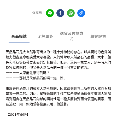
分享到
送貨及付款方
商品描述
了解更多
顧客評價
式
天然晶石是大自然孕育出來的一種十分神秘的存在。以其獨特的色澤與
魅力從古至今都廣受大眾喜愛。人們常常以天然晶石的品種、大小、顏
色和形狀等各種要素去判定其價值。但是，還有一樣要素，是平時人們
都容易忽略的，卻又是天然晶石的一種十分重要的魅力。
ーーーー
大家能注意得到嗎
？
ーーーー
那就是天然晶石的獨一無二性
。
由於是經過歲月的積累天然形成的，因此這個世界上所有的天然晶石都
是獨一無二的。因此，星野珠寶館手作工房希望通過這個平臺讓大家認
識到蘊含在天然晶石內部的獨特性是一種多麼特殊而有價值的要素，而
在這裡一顆一顆地想各位展示著，傳遞著。
【
2021年寄語
】