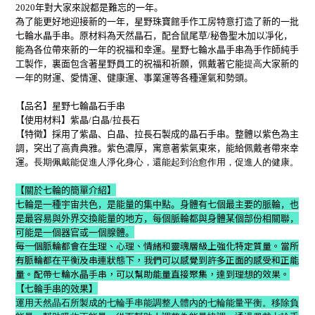
2020年對大家來說都是難忘的一年。
為了能更好地迎接新的一年，星野珠寶館手作工房特意打造了新的一批
七輪水晶手串。原材料為天然晶石，配合鼠尾草/秘魯聖木加以凈化，
能為各位帶來新的一年的祝福和幸運。星野七輪水晶手串為手作師純手
工製作，裏面包含著星野員工的祝福和祈願，佩戴著它能
提高
大家新的
一年的財運、愛情運、健康運、事業運等各種運氣和勢頭。
【品名
】星野七輪晶石手串
【使用材料
】紫晶/白晶/拉長石
【特徵
】採用了紫晶、白晶、拉長石製成的晶石手串。整體以紫色為主
調，突出了高貴典雅。紫色濃厚，寓意著紫氣東來，能給佩戴者帶來幸
運。
長期佩戴能
促進人淨化身心，還能起到治愈作用，促進人的健康。
【
關於七輪的簡單介紹
】
七輪是一種宇宙共色，是能量的集中點。身體有七個最主要的脈輪，也
是最容易與外界交換能量的地方，每個脈輪都與身體某個部份相關聯，
可能是一個器官或一個腺體。
每一個脈輪都會在生理、心理、情緒和靈魂層級上強化特定質量。當所
有脈輪都在平衡及串連狀態下，我們可以感覺到許多正面的感受和正能
量。配帶七輪水晶手串，可以幫助能量直接聚集，達到理想的效果。
【七輪手串的效果】
運用天然晶石所製成的七輪手串能調整人體內的七輪能量平衡。移除負