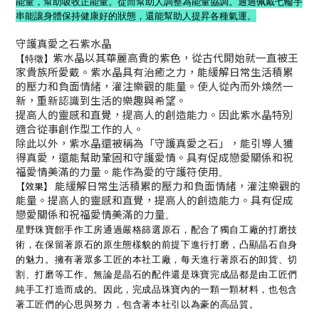
能量，幫助吸收正能量。從而幫助人調整為能量協調。通過佩戴七輪手
串能讓身體保持健康好的狀態，還能幫助人提昇各種氣運。
守護真愛之石
紫水晶
紫水晶以其華麗高貴的紫色，從古代開始就一直被王
【特徵】
家貴族所愛戴。紫水晶具有治癒之力，能緩解日常生活積累
的壓力和負面情緒，灌注樂觀的能量。使人從內而外煥然一
新，重新認識到生活的樂趣與希望。
提高人的靈感和直覺，提高人的創造能力。因此紫水晶特別
適合從事創作型工作的人。
除此以外，紫水晶還被稱為「
守護真愛之石
」
，能引導人獲
得真愛，還能幫助鞏固和守護愛情。具有促成戀愛關係和祝
福愛情美滿的力量。能作為愛的守護符使用
。
能緩解日常生活積累的壓力和負面情緒，灌注樂觀的
【效果】
能量。提高人的靈感和直覺，提高人的創造能力。具有促成
戀愛關係和祝福愛情美滿的力量
。
星野珠寶館手作工房通過嚴格篩選原石，配合了獨自工廠的打磨技
術，在保留著原石的原生態樣貌的前提下進行打磨，凸顯晶石自身
的魅力。擁有著眾多工匠的本社工廠，每天進行著原石的卸貨、切
割、打磨等工作。無論是晶石的配件還是珠寶完成品都是由工匠們
純手工打造而成的。因此，完成品珠寶內的一顆一顆材料，也包含
著工匠們的心思與努力，包含著本社引以為豪的高品質。