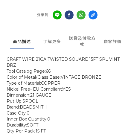
分享到
送貨及付款方
商品描述
了解更多
顧客評價
式
CRAFT WIRE 21GA TWISTED SQUARE 15FT SPL VINT
BRZ
Tool Catalog Page:66
Color of Metal/Glass Base:VINTAGE BRONZE
Type of Material:COPPER
Nickel Free- EU Compliant:YES
Dimension:21 GAUGE
Put Up:SPOOL
Brand:BEADSMITH
Case Qty:0
Inner Box Quantity:0
Durability:SOFT
Qty Per Pack:15 FT