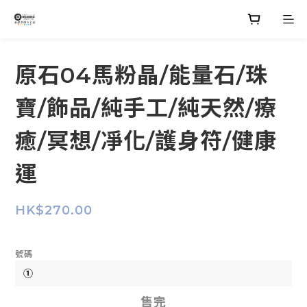
原石04馬粉晶/能量石/珠
寶/飾品/純手工/純天然/療
癒/冥想/凈化/護身符/健康
運
HK$270.00
號碼
售完