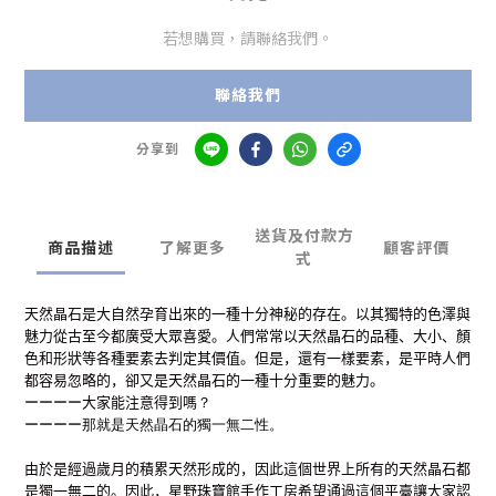
若想購買，請聯絡我們。
聯絡我們
分享到
送貨及付款方
商品描述
了解更多
顧客評價
式
天然晶石是大自然孕育出來的一種十分神秘的存在。以其獨特的色澤與
魅力從古至今都廣受大眾喜愛。人們常常以天然晶石的品種、大小、顏
色和形狀等各種要素去判定其價值。但是，還有一樣要素，是平時人們
都容易忽略的，卻又是天然晶石的一種十分重要的魅力。
ーーーー
大家能注意得到嗎
？
ーーーー
那就是天然晶石的獨一無二性
。
由於是經過歲月的積累天然形成的，因此這個世界上所有的天然晶石都
是獨一無二的。因此，星野珠寶館手作工房希望通過這個平臺讓大家認