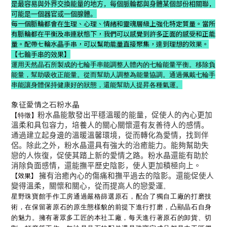
是最容易與外界交換能量的地方，每個脈輪都與身體某個部份相關聯，
可能是一個器官或一個腺體。
每一個脈輪都會在生理、心理、情緒和靈魂層級上強化特定質量。當所
有脈輪都在平衡及串連狀態下，我們可以感覺到許多正面的感受和正能
量。配帶七輪水晶手串，可以幫助能量直接聚集，達到理想的效果。
【七輪手串的效果】
運用天然晶石所製成的七輪手串能調整人體內的七輪能量平衡。移除負
能量，幫助吸收正能量。從而幫助人調整為能量協調。通過佩戴七輪手
串能讓身體保持健康好的狀態，還能幫助人提昇各種氣運。
象征愛情之石
粉水晶
粉水晶能散發出平穩溫暖的能量，促使人的內心更加
【特徵】
溫柔和具包容力，培養人的關心關懷還有友善待人的感情。
通過建立起身邊的溫暖溫馨環境，從而轉化為愛情，找到伴
侶。除此之外，粉水晶還具有強大的治癒能力。能夠幫助失
戀的人恢復，促使其踏上新的愛情之路。粉水晶還能有助於
。
消除負面感情，還能撫平歷史陰影，使人更加積極向上
【效果】
擁有治癒內心的傷痛和撫平過去的陰影。還能促使人
變得溫柔，關懷和關心，從而提高人的戀愛運
。
星野珠寶館手作工房通過嚴格篩選原石，配合了獨自工廠的打磨技
術，在保留著原石的原生態樣貌的前提下進行打磨，凸顯晶石自身
的魅力。擁有著眾多工匠的本社工廠，每天進行著原石的卸貨、切