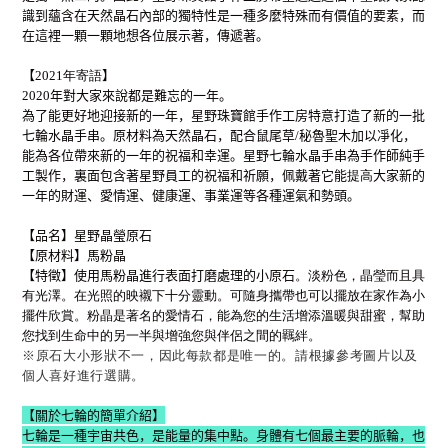
識到蘊含在天然晶石內部的獨特性是一種多麼特殊而有價值的要素，而
在這裡一顆一顆地想各位展示著，傳遞著。
【
2021年寄語
】
2020年對大家來說都是難忘的一年。
為了能更好地迎接新的一年，星野珠寶館手作工房特意打造了新的一批
七輪水晶手串。原材料為天然晶石，配合鼠尾草/秘魯聖木加以凈化，
能為各位帶來新的一年的祝福和幸運。星野七輪水晶手串為手作師純手
工製作，裏面包含著星野員工的祝福和祈願，佩戴著它能
提高
大家新的
一年的財運、愛情運、健康運、事業運等各種運氣和勢頭。
【品名
】星野晶瑩原石
【原材料
】馬粉晶
【特徵
】使用馬粉晶進行表面打磨處理的小原石
。淡粉色，晶瑩而且具
有光澤。在光照的映襯下十分靈動。可隨身攜帶也可以擺放在家作為小
擺件欣賞。粉晶是著名的愛情石，能為您的生活增添溫暖與甜蜜，幫助
您找到生命中的另一半與增強您與伴侶之間的羈絆。
※原石大小形狀不一，因此每款都是唯一的。請根據參考圖片以及
個人喜好進行選購。
【
關於七輪的簡單介紹
】
七輪是一種宇宙共色，是能量的集中點。身體有七個最主要的脈輪，也